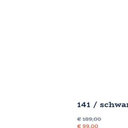
141 / schwa
€
189,00
€
99,00