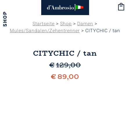
SHOP
Startseite
>
Shop
>
Damen
>
Mules/Sandalen/Zehentrenner
> CITYCHIC / tan
CITYCHIC / tan
€
129,00
€
89,00