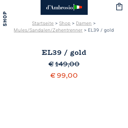
SHOP
Startseite
>
Shop
>
Damen
>
Mules/Sandalen/Zehentrenner
> EL39 / gold
EL39 / gold
€
149,00
€
99,00