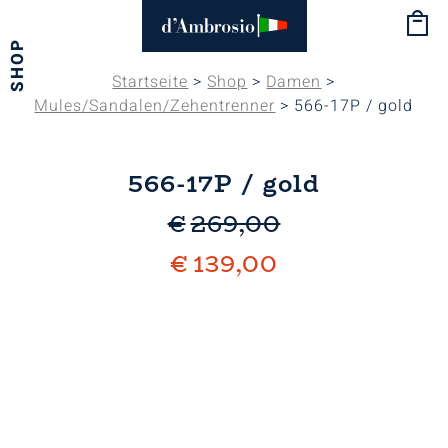
SHOP
Startseite
>
Shop
>
Damen
>
Mules/Sandalen/Zehentrenner
> 566-17P / gold
566-17P / gold
€
269,00
€
139,00