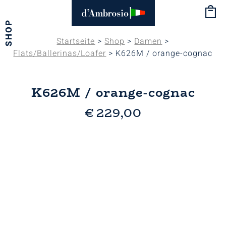
SHOP
Startseite
>
Shop
>
Damen
>
Flats/Ballerinas/Loafer
> K626M / orange-cognac
K626M / orange-cognac
€
229,00